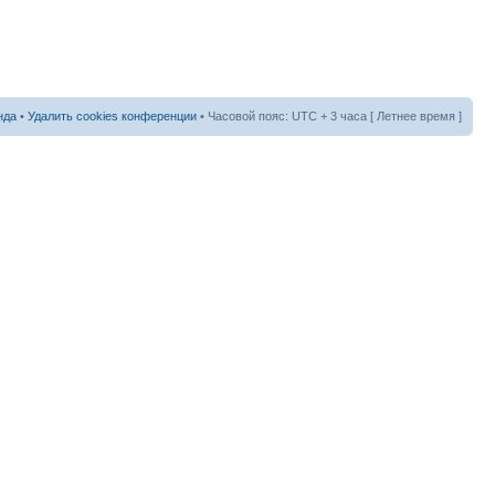
нда
•
Удалить cookies конференции
• Часовой пояс: UTC + 3 часа [ Летнее время ]